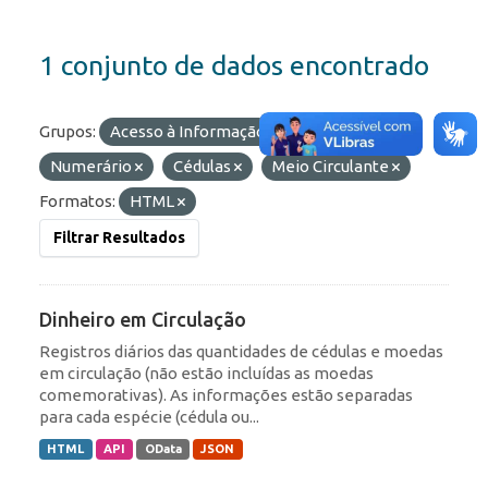
1 conjunto de dados encontrado
Grupos:
Acesso à Informação
Etiquetas:
Numerário
Cédulas
Meio Circulante
Formatos:
HTML
Filtrar Resultados
Dinheiro em Circulação
Registros diários das quantidades de cédulas e moedas
em circulação (não estão incluídas as moedas
comemorativas). As informações estão separadas
para cada espécie (cédula ou...
HTML
API
OData
JSON