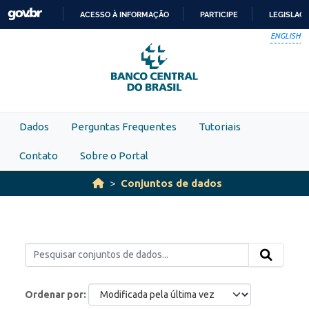
Skip to main content
ACESSO À INFORMAÇÃO
PARTICIPE
LEGISLAÇ
IR
ENGLISH
PARA
O
CONTEÚDO
Dados
Perguntas Frequentes
Tutoriais
Contato
Sobre o Portal
Conjuntos de dados
Ordenar por