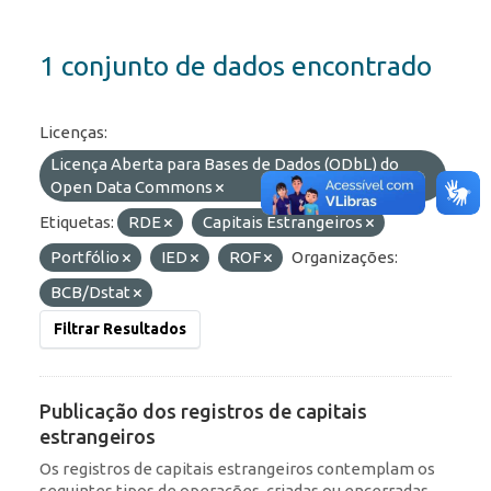
1 conjunto de dados encontrado
Licenças:
Licença Aberta para Bases de Dados (ODbL) do
Open Data Commons
Etiquetas:
RDE
Capitais Estrangeiros
Portfólio
IED
ROF
Organizações:
BCB/Dstat
Filtrar Resultados
Publicação dos registros de capitais
estrangeiros
Os registros de capitais estrangeiros contemplam os
seguintes tipos de operações, criadas ou encerradas