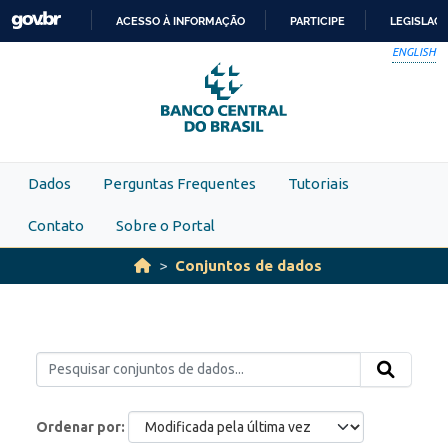
Skip to main content
ACESSO À INFORMAÇÃO
PARTICIPE
LEGISLAÇ
IR
ENGLISH
PARA
O
CONTEÚDO
Dados
Perguntas Frequentes
Tutoriais
Contato
Sobre o Portal
Conjuntos de dados
Ordenar por