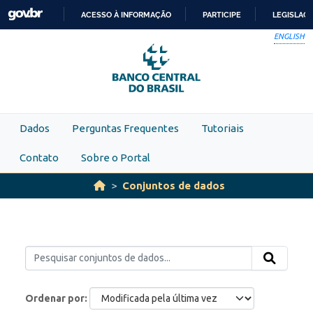
Skip to main content
ACESSO À INFORMAÇÃO
PARTICIPE
LEGISLAÇ
IR
ENGLISH
PARA
O
CONTEÚDO
Dados
Perguntas Frequentes
Tutoriais
Contato
Sobre o Portal
Conjuntos de dados
Ordenar por