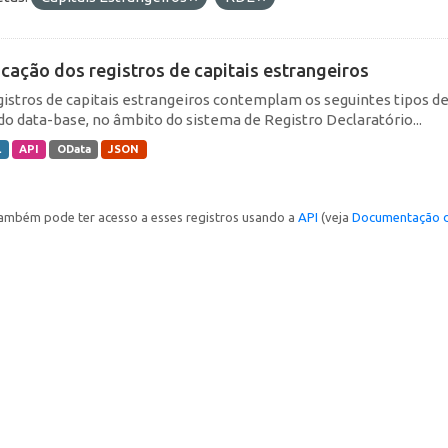
icação dos registros de capitais estrangeiros
gistros de capitais estrangeiros contemplam os seguintes tipos d
do data-base, no âmbito do sistema de Registro Declaratório...
L
API
OData
JSON
ambém pode ter acesso a esses registros usando a
API
(veja
Documentação d