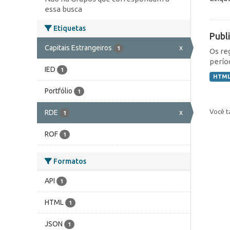
essa busca
Etiquetas
Publ
Capitais Estrangeiros
x
1
Os re
perío
IED
1
HTM
Portfólio
1
Você t
RDE
x
1
ROF
1
Formatos
API
1
HTML
1
JSON
1