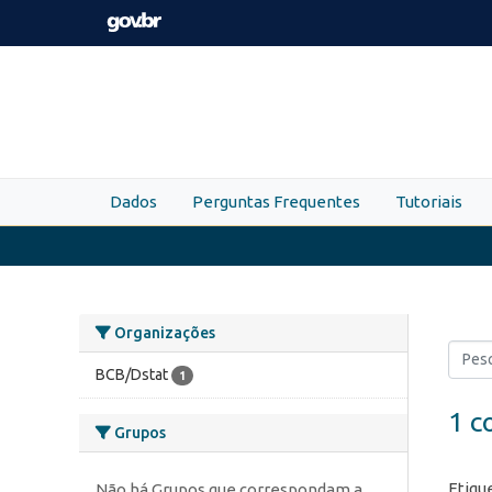
Skip to main content
Dados
Perguntas Frequentes
Tutoriais
Organizações
BCB/Dstat
1
1 c
Grupos
Etiqu
Não há Grupos que correspondam a