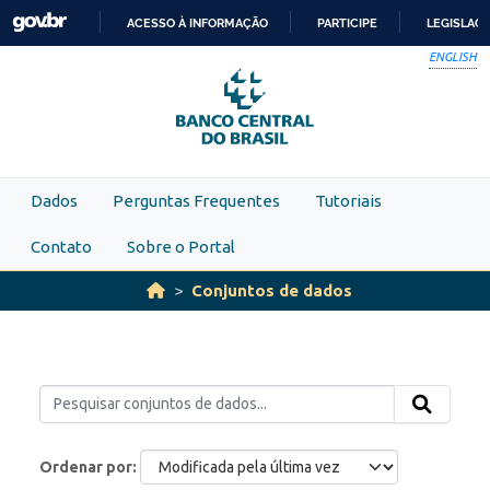
Skip to main content
ACESSO À INFORMAÇÃO
PARTICIPE
LEGISLAÇ
IR
ENGLISH
PARA
O
CONTEÚDO
Dados
Perguntas Frequentes
Tutoriais
Contato
Sobre o Portal
Conjuntos de dados
Ordenar por