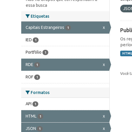
essa busca
JSO
Etiquetas
Capitais Estrangeiros
x
1
Publ
Os re
IED
1
perío
Portfólio
1
HTM
RDE
x
1
Você t
ROF
1
Formatos
API
1
HTML
x
1
JSON
x
1