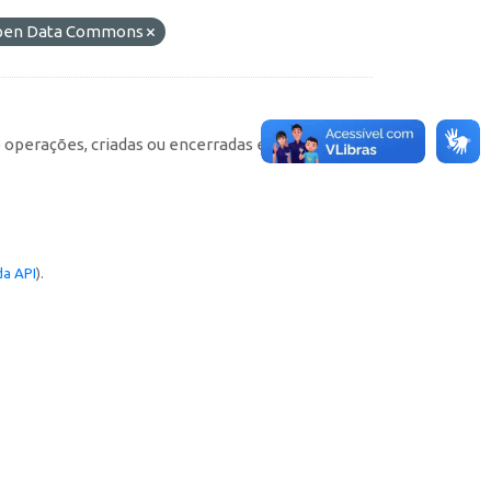
 Open Data Commons
e operações, criadas ou encerradas em cada
a API
).