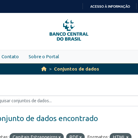
ACESSO À INFORMAÇÃO
IR
PARA
O
CONTEÚDO
Contato
Sobre o Portal
Conjuntos de dados
onjunto de dados encontrado
etas:
Capitais Estrangeiros
RDE
Formatos:
HTML