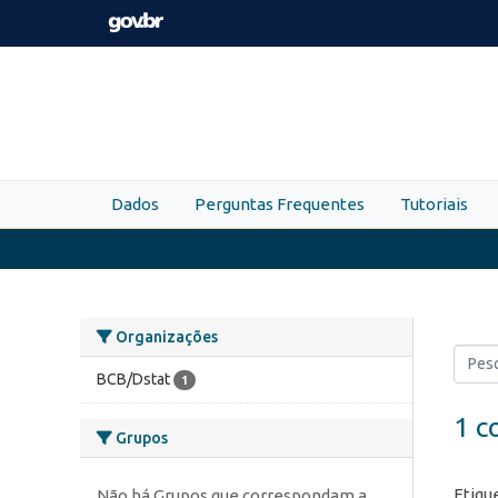
Skip to main content
Dados
Perguntas Frequentes
Tutoriais
Organizações
BCB/Dstat
1
1 c
Grupos
Etiqu
Não há Grupos que correspondam a