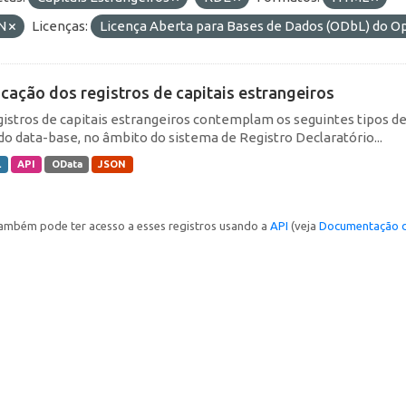
N
Licenças:
Licença Aberta para Bases de Dados (ODbL) do
icação dos registros de capitais estrangeiros
gistros de capitais estrangeiros contemplam os seguintes tipos d
do data-base, no âmbito do sistema de Registro Declaratório...
L
API
OData
JSON
ambém pode ter acesso a esses registros usando a
API
(veja
Documentação d