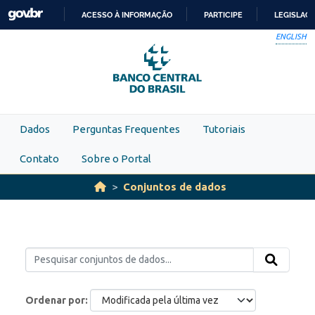
Skip to main content
ACESSO À INFORMAÇÃO
PARTICIPE
LEGISLAÇ
IR
ENGLISH
PARA
O
CONTEÚDO
Dados
Perguntas Frequentes
Tutoriais
Contato
Sobre o Portal
Conjuntos de dados
Ordenar por