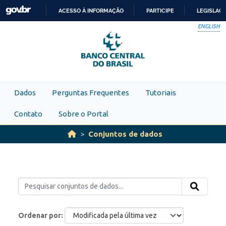
Skip to main content
ACESSO À INFORMAÇÃO
PARTICIPE
LEGISLAÇ
IR
ENGLISH
PARA
O
CONTEÚDO
Dados
Perguntas Frequentes
Tutoriais
Contato
Sobre o Portal
Conjuntos de dados
Ordenar por