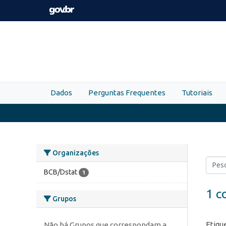
Skip to main content
Dados
Perguntas Frequentes
Tutoriais
Organizações
BCB/Dstat
1
1 c
Grupos
Etiqu
Não há Grupos que correspondam a