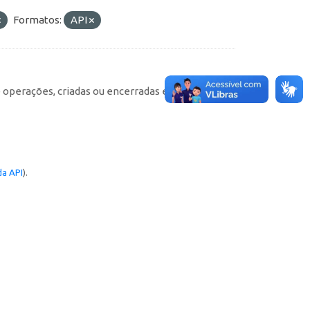
Formatos:
API
e operações, criadas ou encerradas em cada
a API
).