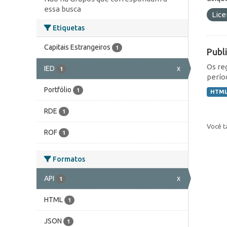
essa busca
Lic
Etiquetas
Capitais Estrangeiros
1
Publ
Os re
IED
x
1
perío
Portfólio
1
HTM
RDE
1
Você t
ROF
1
Formatos
API
x
1
HTML
1
JSON
1