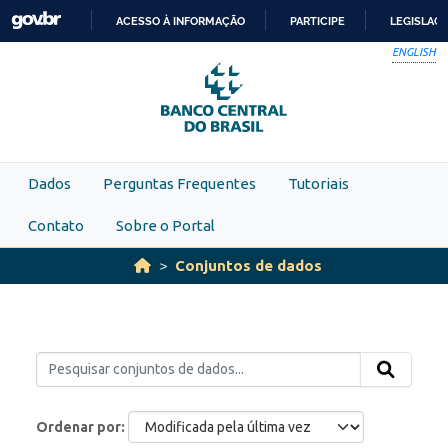
Skip to main content
ACESSO À INFORMAÇÃO
PARTICIPE
LEGISLAÇ
IR
ENGLISH
PARA
O
CONTEÚDO
Dados
Perguntas Frequentes
Tutoriais
Contato
Sobre o Portal
Conjuntos de dados
Ordenar por