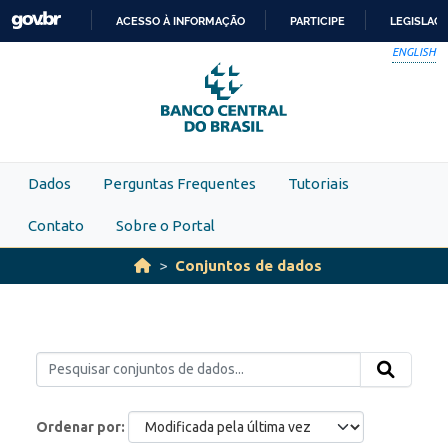
Skip to main content
ACESSO À INFORMAÇÃO
PARTICIPE
LEGISLAÇ
IR
ENGLISH
PARA
O
CONTEÚDO
Dados
Perguntas Frequentes
Tutoriais
Contato
Sobre o Portal
Conjuntos de dados
Ordenar por