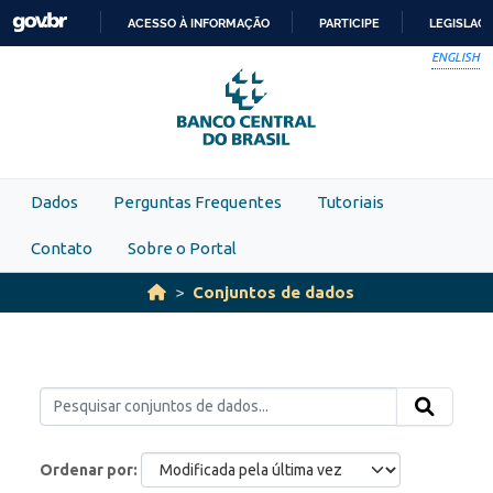
Skip to main content
ACESSO À INFORMAÇÃO
PARTICIPE
LEGISLAÇ
IR
ENGLISH
PARA
O
CONTEÚDO
Dados
Perguntas Frequentes
Tutoriais
Contato
Sobre o Portal
Conjuntos de dados
Ordenar por