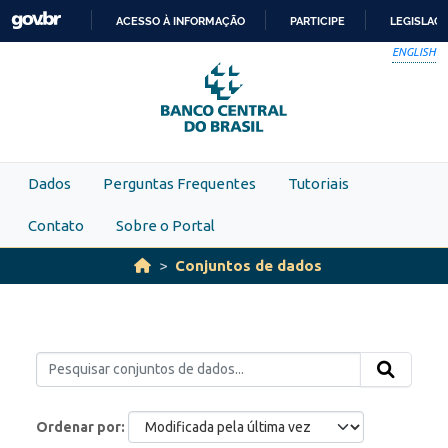
Skip to main content
ACESSO À INFORMAÇÃO
PARTICIPE
LEGISLAÇ
IR
ENGLISH
PARA
O
CONTEÚDO
Dados
Perguntas Frequentes
Tutoriais
Contato
Sobre o Portal
Conjuntos de dados
Ordenar por