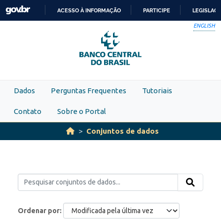
Skip to main content
ACESSO À INFORMAÇÃO
PARTICIPE
LEGISLAÇ
IR
ENGLISH
PARA
O
CONTEÚDO
Dados
Perguntas Frequentes
Tutoriais
Contato
Sobre o Portal
Conjuntos de dados
Ordenar por