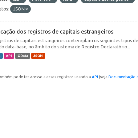
tos:
JSON
icação dos registros de capitais estrangeiros
gistros de capitais estrangeiros contemplam os seguintes tipos d
do data-base, no âmbito do sistema de Registro Declaratório...
L
API
OData
JSON
ambém pode ter acesso a esses registros usando a
API
(veja
Documentação d