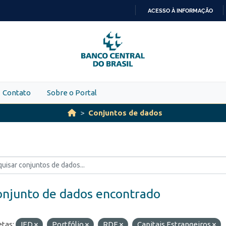
ACESSO À INFORMAÇÃO
IR
PARA
O
CONTEÚDO
Contato
Sobre o Portal
Conjuntos de dados
onjunto de dados encontrado
etas:
IED
Portfólio
RDE
Capitais Estrangeiros