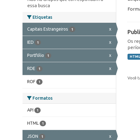
essa busca
Forma
Etiquetas
Capitais Estrangeiros
x
1
Publ
Os re
IED
x
1
perío
Portfólio
x
1
HTM
RDE
x
1
Você t
ROF
1
Formatos
API
1
HTML
1
JSON
x
1