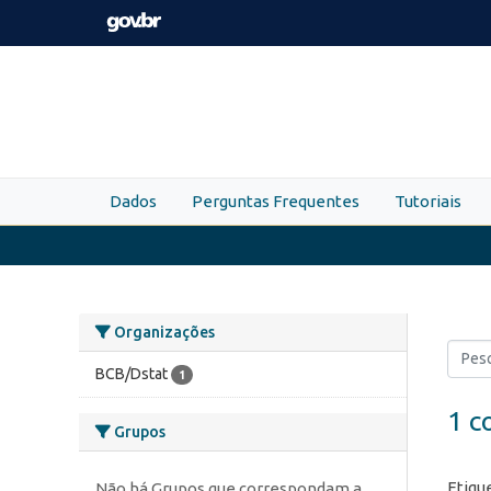
Skip to main content
Dados
Perguntas Frequentes
Tutoriais
Organizações
BCB/Dstat
1
1 c
Grupos
Etiqu
Não há Grupos que correspondam a