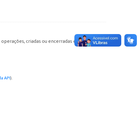
e operações, criadas ou encerradas em cada
a API
).