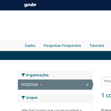
Skip to main content
Dados
Perguntas Frequentes
Tutoriais
Organizações
BCB/Dstat
x
1
1 c
Grupos
Etiqu
Não há Grupos que correspondam a