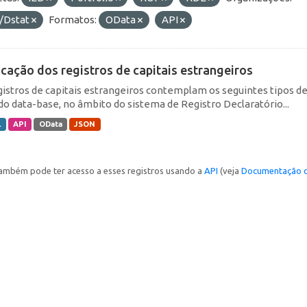
/Dstat
Formatos:
OData
API
icação dos registros de capitais estrangeiros
gistros de capitais estrangeiros contemplam os seguintes tipos d
do data-base, no âmbito do sistema de Registro Declaratório...
L
API
OData
JSON
ambém pode ter acesso a esses registros usando a
API
(veja
Documentação d