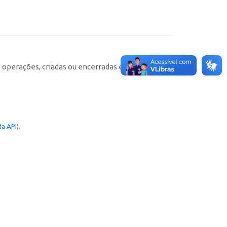
e operações, criadas ou encerradas em cada
a API
).