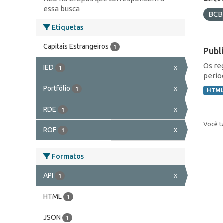
essa busca
BCB
Etiquetas
Capitais Estrangeiros
1
Publ
Os re
IED
x
1
perío
Portfólio
x
1
HTM
RDE
x
1
Você t
ROF
x
1
Formatos
API
x
1
HTML
1
JSON
1