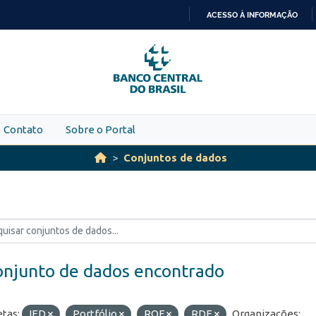
ACESSO À INFORMAÇÃO
IR
PARA
O
CONTEÚDO
Contato
Sobre o Portal
Conjuntos de dados
onjunto de dados encontrado
etas:
IED
Portfólio
ROF
RDE
Organizações: