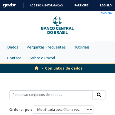
Skip to main content
ACESSO À INFORMAÇÃO
PARTICIPE
LEGISLAÇ
IR
ENGLISH
PARA
O
CONTEÚDO
Dados
Perguntas Frequentes
Tutoriais
Contato
Sobre o Portal
Conjuntos de dados
Ordenar por