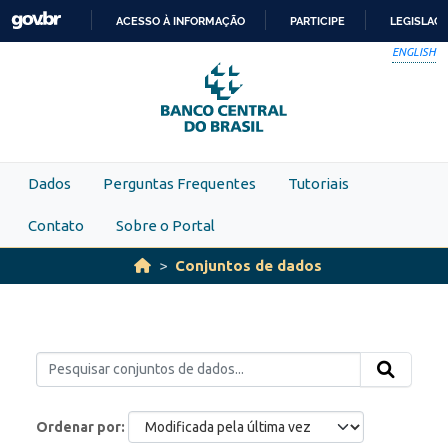
Skip to main content
ACESSO À INFORMAÇÃO
PARTICIPE
LEGISLAÇ
IR
ENGLISH
PARA
O
CONTEÚDO
Dados
Perguntas Frequentes
Tutoriais
Contato
Sobre o Portal
Conjuntos de dados
Ordenar por