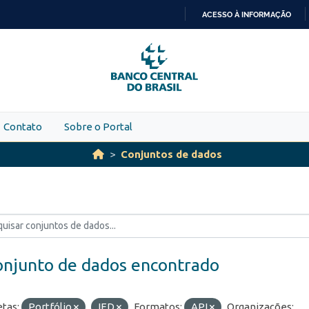
ACESSO À INFORMAÇÃO
IR
PARA
O
CONTEÚDO
Contato
Sobre o Portal
Conjuntos de dados
onjunto de dados encontrado
etas:
Portfólio
IED
Formatos:
API
Organizações: