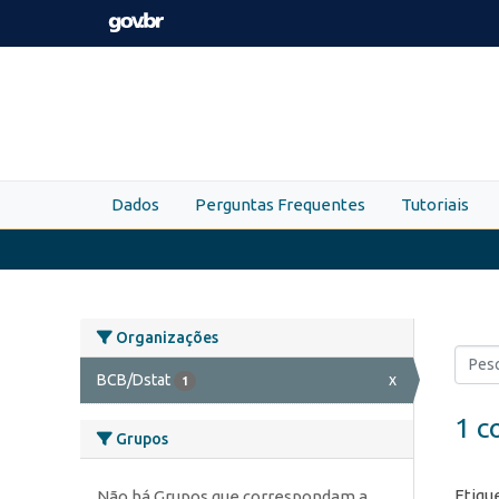
Skip to main content
Dados
Perguntas Frequentes
Tutoriais
Organizações
BCB/Dstat
x
1
1 c
Grupos
Etiqu
Não há Grupos que correspondam a