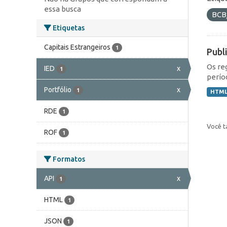
essa busca
BCB
Etiquetas
Capitais Estrangeiros
1
Publ
Os re
IED
x
1
perío
Portfólio
x
1
HTM
RDE
1
Você t
ROF
1
Formatos
API
x
1
HTML
1
JSON
1