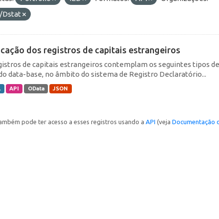
/Dstat
icação dos registros de capitais estrangeiros
gistros de capitais estrangeiros contemplam os seguintes tipos d
do data-base, no âmbito do sistema de Registro Declaratório...
L
API
OData
JSON
ambém pode ter acesso a esses registros usando a
API
(veja
Documentação d