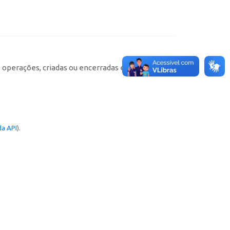
e operações, criadas ou encerradas em cada
a API
).