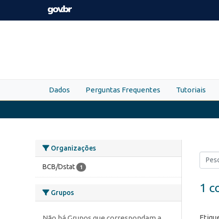
Skip to main content
Dados
Perguntas Frequentes
Tutoriais
Organizações
BCB/Dstat
1
1 c
Grupos
Etiqu
Não há Grupos que correspondam a