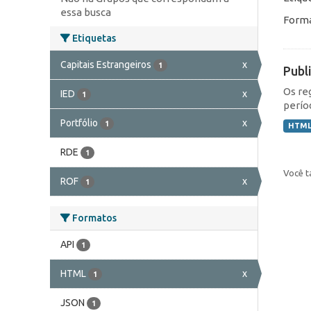
essa busca
Forma
Etiquetas
Capitais Estrangeiros
x
1
Publ
Os re
IED
x
1
perío
Portfólio
x
1
HTM
RDE
1
Você t
ROF
x
1
Formatos
API
1
HTML
x
1
JSON
1