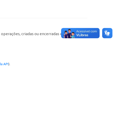
e operações, criadas ou encerradas em cada
a API
).