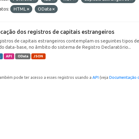
tos:
HTML
OData
icação dos registros de capitais estrangeiros
gistros de capitais estrangeiros contemplam os seguintes tipos d
do data-base, no âmbito do sistema de Registro Declaratório...
L
API
OData
JSON
ambém pode ter acesso a esses registros usando a
API
(veja
Documentação d