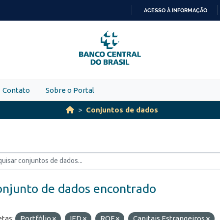
ACESSO À INFORMAÇÃO
IR
PARA
O
CONTEÚDO
Contato
Sobre o Portal
Conjuntos de dados
onjunto de dados encontrado
etas:
Portfólio
IED
ROF
Capitais Estrangeiros