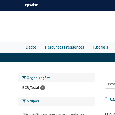
Skip to main content
Dados
Perguntas Frequentes
Tutoriais
Organizações
BCB/Dstat
1
1 c
Grupos
Etiqu
Não há Grupos que correspondam a