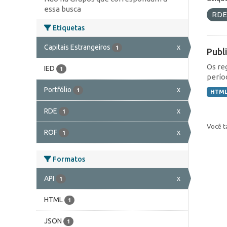
essa busca
RD
Etiquetas
Capitais Estrangeiros
x
1
Publ
Os re
IED
1
perío
Portfólio
x
1
HTM
RDE
x
1
Você t
ROF
x
1
Formatos
API
x
1
HTML
1
JSON
1