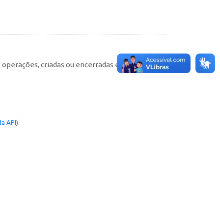
e operações, criadas ou encerradas em cada
a API
).