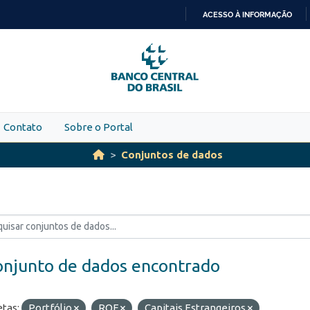
ACESSO À INFORMAÇÃO
IR
PARA
O
CONTEÚDO
Contato
Sobre o Portal
Conjuntos de dados
onjunto de dados encontrado
etas:
Portfólio
ROF
Capitais Estrangeiros