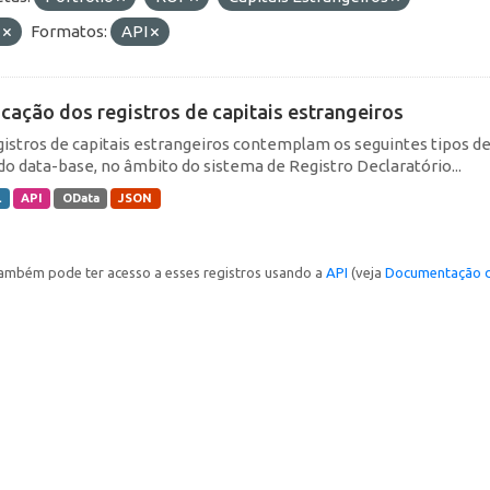
E
Formatos:
API
icação dos registros de capitais estrangeiros
gistros de capitais estrangeiros contemplam os seguintes tipos d
do data-base, no âmbito do sistema de Registro Declaratório...
L
API
OData
JSON
ambém pode ter acesso a esses registros usando a
API
(veja
Documentação d