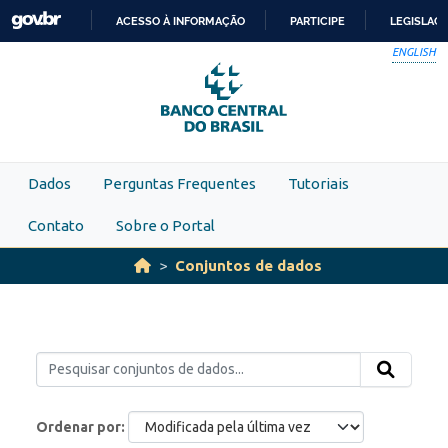
Skip to main content
ACESSO À INFORMAÇÃO
PARTICIPE
LEGISLAÇ
IR
ENGLISH
PARA
O
CONTEÚDO
Dados
Perguntas Frequentes
Tutoriais
Contato
Sobre o Portal
Conjuntos de dados
Ordenar por