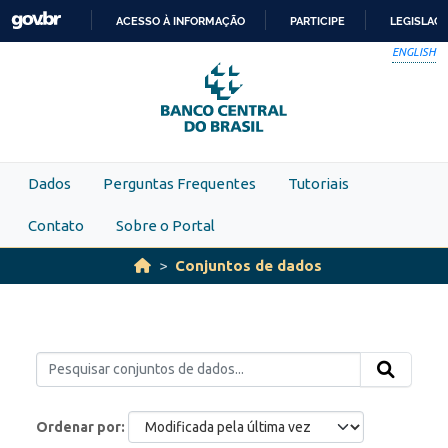
Skip to main content
ACESSO À INFORMAÇÃO
PARTICIPE
LEGISLAÇ
IR
ENGLISH
PARA
O
CONTEÚDO
Dados
Perguntas Frequentes
Tutoriais
Contato
Sobre o Portal
Conjuntos de dados
Ordenar por