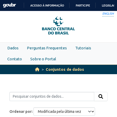
Skip to main content
ACESSO À INFORMAÇÃO
PARTICIPE
LEGISLAÇ
IR
ENGLISH
PARA
O
CONTEÚDO
Dados
Perguntas Frequentes
Tutoriais
Contato
Sobre o Portal
Conjuntos de dados
Ordenar por