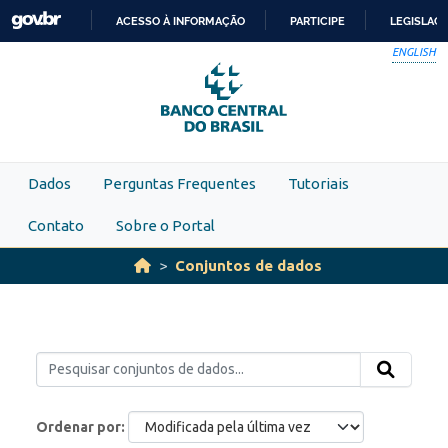
Skip to main content
ACESSO À INFORMAÇÃO
PARTICIPE
LEGISLAÇ
IR
ENGLISH
PARA
O
CONTEÚDO
Dados
Perguntas Frequentes
Tutoriais
Contato
Sobre o Portal
Conjuntos de dados
Ordenar por