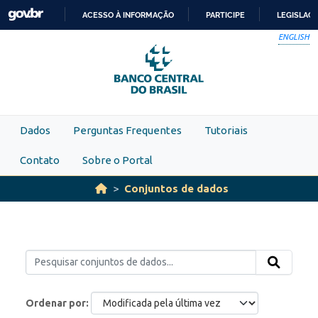
Skip to main content
ACESSO À INFORMAÇÃO
PARTICIPE
LEGISLAÇ
IR
ENGLISH
PARA
O
CONTEÚDO
Dados
Perguntas Frequentes
Tutoriais
Contato
Sobre o Portal
Conjuntos de dados
Ordenar por