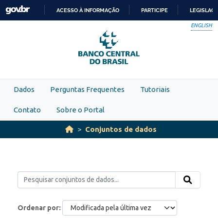
Skip to main content
ACESSO À INFORMAÇÃO
PARTICIPE
LEGISLAÇ
IR
ENGLISH
PARA
O
CONTEÚDO
Dados
Perguntas Frequentes
Tutoriais
Contato
Sobre o Portal
Conjuntos de dados
Ordenar por