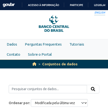
Skip to main content
ACESSO À INFORMAÇÃO
PARTICIPE
LEGISLAÇ
IR
ENGLISH
PARA
O
CONTEÚDO
Dados
Perguntas Frequentes
Tutoriais
Contato
Sobre o Portal
Conjuntos de dados
Ordenar por