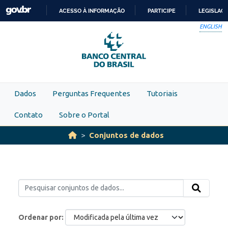
Skip to main content
ACESSO À INFORMAÇÃO
PARTICIPE
LEGISLAÇ
IR
ENGLISH
PARA
O
CONTEÚDO
Dados
Perguntas Frequentes
Tutoriais
Contato
Sobre o Portal
Conjuntos de dados
Ordenar por