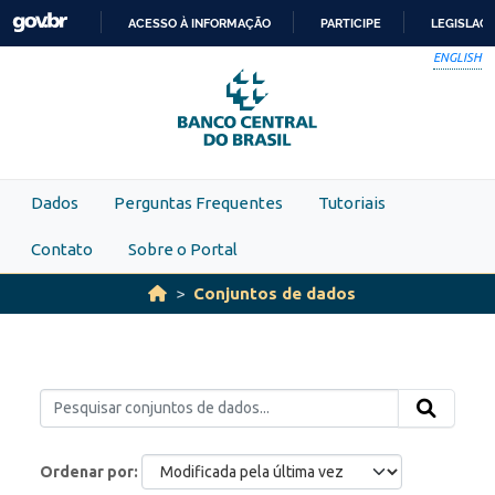
Skip to main content
ACESSO À INFORMAÇÃO
PARTICIPE
LEGISLAÇ
IR
ENGLISH
PARA
O
CONTEÚDO
Dados
Perguntas Frequentes
Tutoriais
Contato
Sobre o Portal
Conjuntos de dados
Ordenar por