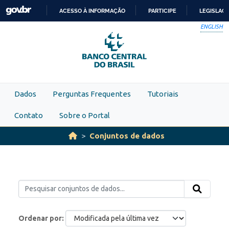
Skip to main content
ACESSO À INFORMAÇÃO
PARTICIPE
LEGISLAÇ
IR
ENGLISH
PARA
O
CONTEÚDO
Dados
Perguntas Frequentes
Tutoriais
Contato
Sobre o Portal
Conjuntos de dados
Ordenar por