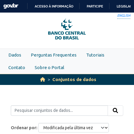
Skip to main content
ACESSO À INFORMAÇÃO
PARTICIPE
LEGISLAÇ
IR
ENGLISH
PARA
O
CONTEÚDO
Dados
Perguntas Frequentes
Tutoriais
Contato
Sobre o Portal
Conjuntos de dados
Ordenar por