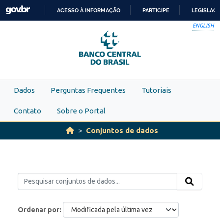
Skip to main content
ACESSO À INFORMAÇÃO
PARTICIPE
LEGISLAÇ
IR
ENGLISH
PARA
O
CONTEÚDO
Dados
Perguntas Frequentes
Tutoriais
Contato
Sobre o Portal
Conjuntos de dados
Ordenar por