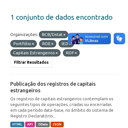
1 conjunto de dados encontrado
Organizações:
BCB/Dstat
Etiquetas:
Portfólio
RDE
IED
Capitais Estrangeiros
ROF
Filtrar Resultados
Publicação dos registros de capitais
estrangeiros
Os registros de capitais estrangeiros contemplam os
seguintes tipos de operações, criadas ou encerradas
em cada período data-base, no âmbito do sistema de
Registro Declaratório...
HTML
API
OData
JSON