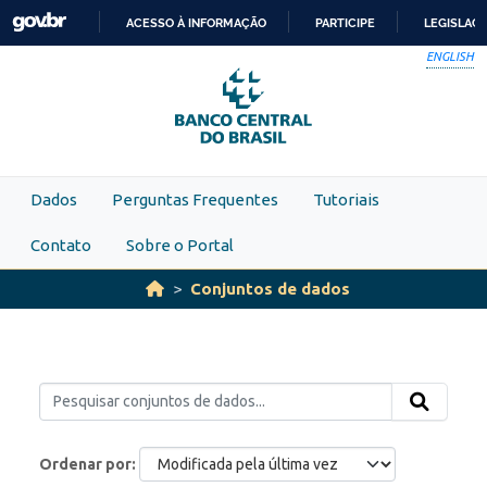
Skip to main content
ACESSO À INFORMAÇÃO
PARTICIPE
LEGISLAÇ
IR
ENGLISH
PARA
O
CONTEÚDO
Dados
Perguntas Frequentes
Tutoriais
Contato
Sobre o Portal
Conjuntos de dados
Ordenar por