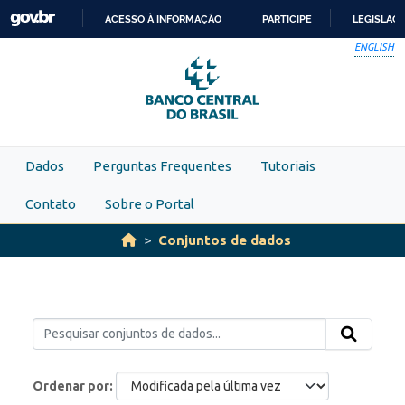
Skip to main content
ACESSO À INFORMAÇÃO
PARTICIPE
LEGISLAÇ
IR
ENGLISH
PARA
O
CONTEÚDO
Dados
Perguntas Frequentes
Tutoriais
Contato
Sobre o Portal
Conjuntos de dados
Ordenar por