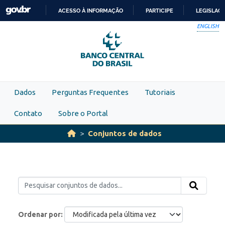
Skip to main content
ACESSO À INFORMAÇÃO
PARTICIPE
LEGISLAÇ
IR
ENGLISH
PARA
O
CONTEÚDO
Dados
Perguntas Frequentes
Tutoriais
Contato
Sobre o Portal
Conjuntos de dados
Ordenar por