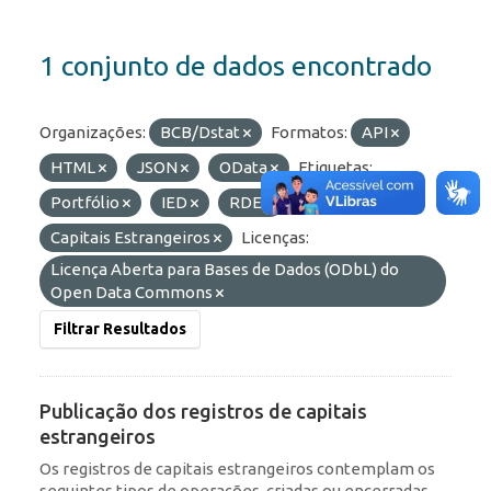
1 conjunto de dados encontrado
Organizações:
BCB/Dstat
Formatos:
API
HTML
JSON
OData
Etiquetas:
Portfólio
IED
RDE
Capitais Estrangeiros
Licenças:
Licença Aberta para Bases de Dados (ODbL) do
Open Data Commons
Filtrar Resultados
Publicação dos registros de capitais
estrangeiros
Os registros de capitais estrangeiros contemplam os
seguintes tipos de operações, criadas ou encerradas