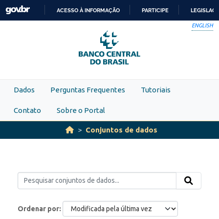
Skip to main content
ACESSO À INFORMAÇÃO
PARTICIPE
LEGISLAÇ
IR
ENGLISH
PARA
O
CONTEÚDO
Dados
Perguntas Frequentes
Tutoriais
Contato
Sobre o Portal
Conjuntos de dados
Ordenar por