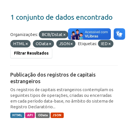
1 conjunto de dados encontrado
Organizações:
BCB/Dstat
Formatos:
API
HTML
OData
JSON
Etiquetas:
IED
Filtrar Resultados
Publicação dos registros de capitais
estrangeiros
Os registros de capitais estrangeiros contemplam os
seguintes tipos de operações, criadas ou encerradas
em cada período data-base, no âmbito do sistema de
Registro Declaratório...
HTML
API
OData
JSON