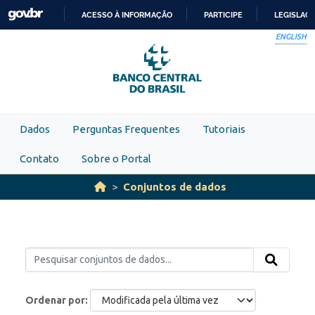
Skip to main content
ACESSO À INFORMAÇÃO
PARTICIPE
LEGISLAÇ
IR
ENGLISH
PARA
O
CONTEÚDO
Dados
Perguntas Frequentes
Tutoriais
Contato
Sobre o Portal
Conjuntos de dados
Ordenar por