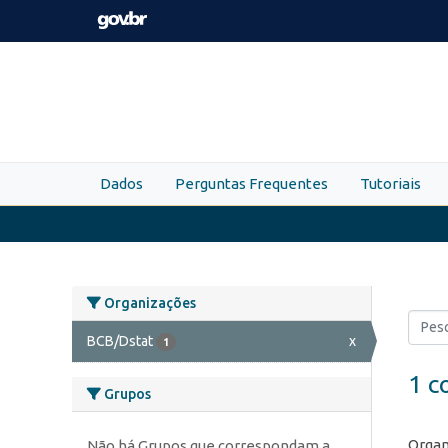
Skip to main content
Dados
Perguntas Frequentes
Tutoriais
Organizações
BCB/Dstat
x
1
1 c
Grupos
Organ
Não há Grupos que correspondam a