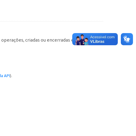
e operações, criadas ou encerradas em cada
a API
).