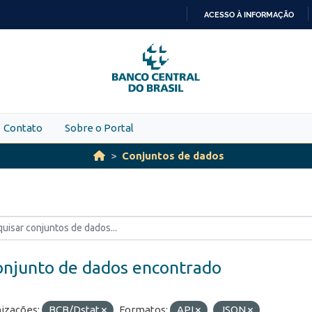
ACESSO À INFORMAÇÃO
IR
PARA
O
CONTEÚDO
Contato
Sobre o Portal
Conjuntos de dados
onjunto de dados encontrado
izações:
BCB/Dstat
Formatos:
API
JSON