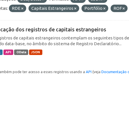
etas:
RDE
Capitais Estrangeiros
Portfólio
ROF
icação dos registros de capitais estrangeiros
gistros de capitais estrangeiros contemplam os seguintes tipos d
do data-base, no âmbito do sistema de Registro Declaratório...
L
API
OData
JSON
ambém pode ter acesso a esses registros usando a
API
(veja
Documentação d