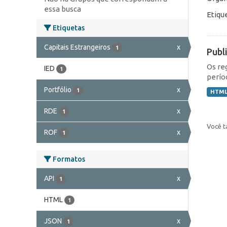
essa busca
Etiqu
Etiquetas
Capitais Estrangeiros
x
1
Publ
Os re
IED
1
perío
Portfólio
x
1
HTM
RDE
x
1
Você t
ROF
x
1
Formatos
API
x
1
HTML
1
JSON
x
1