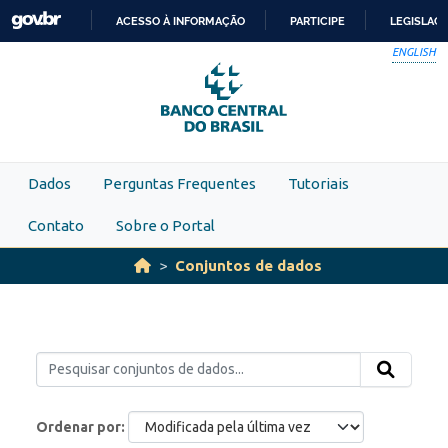
Skip to main content
ACESSO À INFORMAÇÃO
PARTICIPE
LEGISLAÇ
IR
ENGLISH
PARA
O
CONTEÚDO
Dados
Perguntas Frequentes
Tutoriais
Contato
Sobre o Portal
Conjuntos de dados
Ordenar por