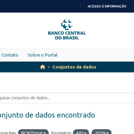
ACESSO À INFORMAÇÃO
IR
PARA
O
CONTEÚDO
Contato
Sobre o Portal
Conjuntos de dados
onjunto de dados encontrado
izações:
BCB/Dstat
Formatos:
API
JSON