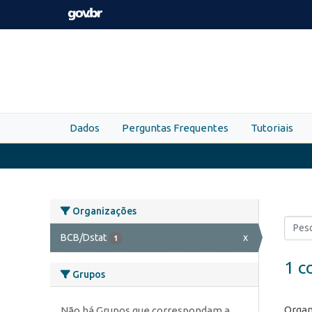
Skip to main content
Dados
Perguntas Frequentes
Tutoriais
Organizações
BCB/Dstat
x
1
1 c
Grupos
Organ
Não há Grupos que correspondam a