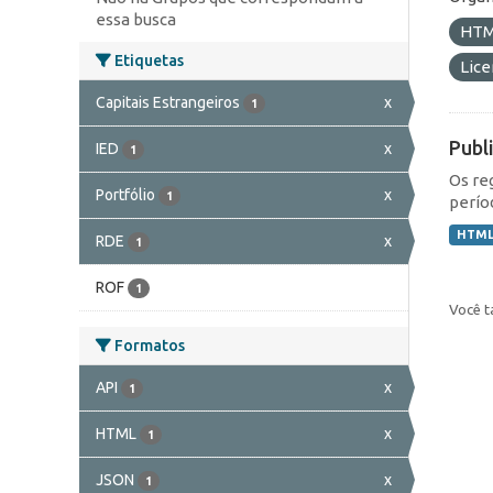
essa busca
HT
Etiquetas
Lic
Capitais Estrangeiros
x
1
Publ
IED
x
1
Os re
Portfólio
x
1
perío
HTM
RDE
x
1
ROF
1
Você t
Formatos
API
x
1
HTML
x
1
JSON
x
1