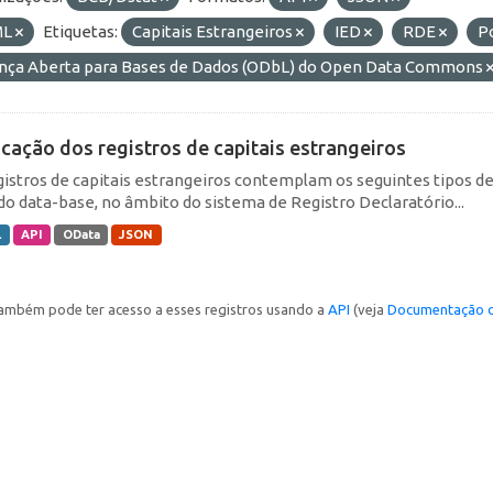
ML
Etiquetas:
Capitais Estrangeiros
IED
RDE
P
ença Aberta para Bases de Dados (ODbL) do Open Data Commons
icação dos registros de capitais estrangeiros
gistros de capitais estrangeiros contemplam os seguintes tipos d
do data-base, no âmbito do sistema de Registro Declaratório...
L
API
OData
JSON
ambém pode ter acesso a esses registros usando a
API
(veja
Documentação d