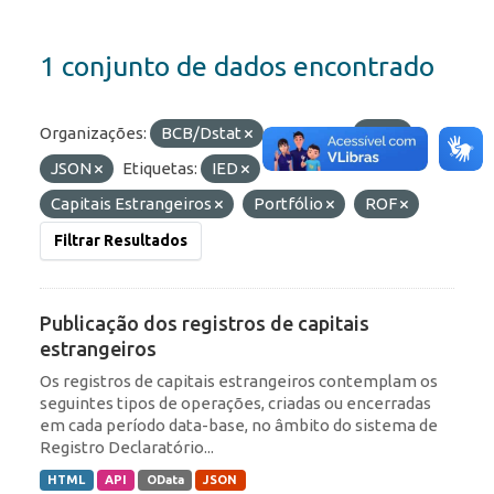
1 conjunto de dados encontrado
Organizações:
BCB/Dstat
Formatos:
API
JSON
Etiquetas:
IED
Capitais Estrangeiros
Portfólio
ROF
Filtrar Resultados
Publicação dos registros de capitais
estrangeiros
Os registros de capitais estrangeiros contemplam os
seguintes tipos de operações, criadas ou encerradas
em cada período data-base, no âmbito do sistema de
Registro Declaratório...
HTML
API
OData
JSON