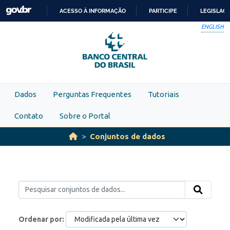
Skip to main content
ACESSO À INFORMAÇÃO
PARTICIPE
LEGISLAÇ
IR
ENGLISH
PARA
O
CONTEÚDO
Dados
Perguntas Frequentes
Tutoriais
Contato
Sobre o Portal
Conjuntos de dados
Ordenar por