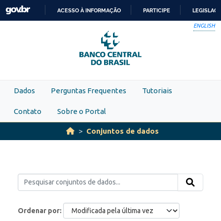
Skip to main content
ACESSO À INFORMAÇÃO
PARTICIPE
LEGISLAÇ
IR
ENGLISH
PARA
O
CONTEÚDO
Dados
Perguntas Frequentes
Tutoriais
Contato
Sobre o Portal
Conjuntos de dados
Ordenar por