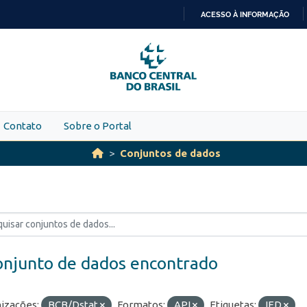
ACESSO À INFORMAÇÃO
IR
PARA
O
CONTEÚDO
Contato
Sobre o Portal
Conjuntos de dados
onjunto de dados encontrado
izações:
BCB/Dstat
Formatos:
API
Etiquetas:
IED