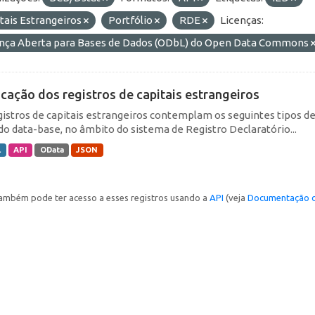
tais Estrangeiros
Portfólio
RDE
Licenças:
ença Aberta para Bases de Dados (ODbL) do Open Data Commons
icação dos registros de capitais estrangeiros
gistros de capitais estrangeiros contemplam os seguintes tipos d
do data-base, no âmbito do sistema de Registro Declaratório...
L
API
OData
JSON
ambém pode ter acesso a esses registros usando a
API
(veja
Documentação d