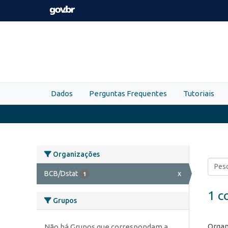
Skip to main content
Dados
Perguntas Frequentes
Tutoriais
Organizações
BCB/Dstat
x
1
1 c
Grupos
Organ
Não há Grupos que correspondam a