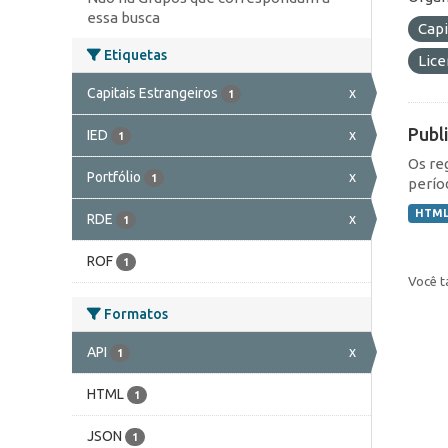
essa busca
Capi
Etiquetas
Lic
Capitais Estrangeiros
x
1
Publ
IED
x
1
Os re
Portfólio
x
1
perío
HTM
RDE
x
1
ROF
1
Você t
Formatos
API
x
1
HTML
1
JSON
1