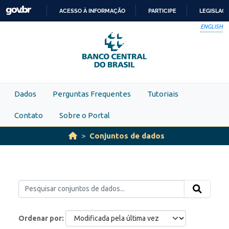
Skip to main content
ACESSO À INFORMAÇÃO
PARTICIPE
LEGISLAÇ
IR
ENGLISH
PARA
O
CONTEÚDO
Dados
Perguntas Frequentes
Tutoriais
Contato
Sobre o Portal
Conjuntos de dados
Ordenar por