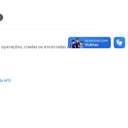
e operações, criadas ou encerradas em cada
a API
).