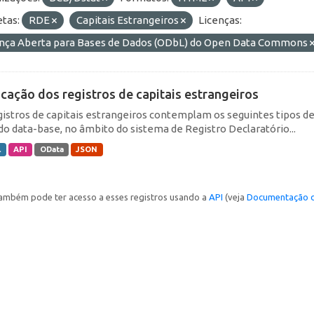
etas:
RDE
Capitais Estrangeiros
Licenças:
ença Aberta para Bases de Dados (ODbL) do Open Data Commons
icação dos registros de capitais estrangeiros
gistros de capitais estrangeiros contemplam os seguintes tipos d
do data-base, no âmbito do sistema de Registro Declaratório...
L
API
OData
JSON
ambém pode ter acesso a esses registros usando a
API
(veja
Documentação d