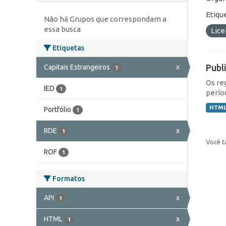
Etiqu
Não há Grupos que correspondam a
essa busca
Lic
Etiquetas
Publ
Capitais Estrangeiros
x
1
Os re
IED
1
perío
HTM
Portfólio
1
RDE
x
1
Você t
ROF
1
Formatos
API
x
1
HTML
x
1