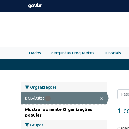
Skip to main content
Dados
Perguntas Frequentes
Tutoriais
Organizações
BCB/Dstat
x
1
1 c
Mostrar somente Organizações
popular
Grupos
Organ