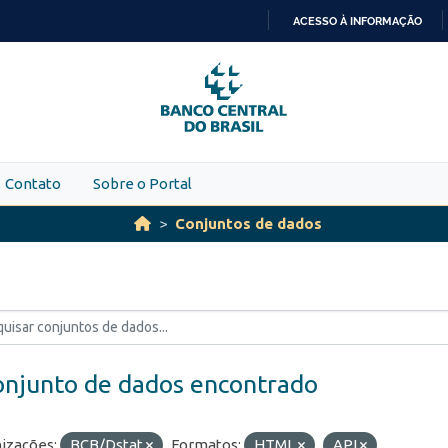
ACESSO À INFORMAÇÃO
IR
PARA
O
CONTEÚDO
Contato
Sobre o Portal
Conjuntos de dados
onjunto de dados encontrado
izações:
BCB/Dstat
Formatos:
HTML
API