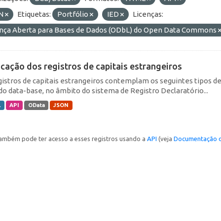
N
Etiquetas:
Portfólio
IED
Licenças:
ença Aberta para Bases de Dados (ODbL) do Open Data Commons
icação dos registros de capitais estrangeiros
gistros de capitais estrangeiros contemplam os seguintes tipos d
do data-base, no âmbito do sistema de Registro Declaratório...
L
API
OData
JSON
ambém pode ter acesso a esses registros usando a
API
(veja
Documentação d