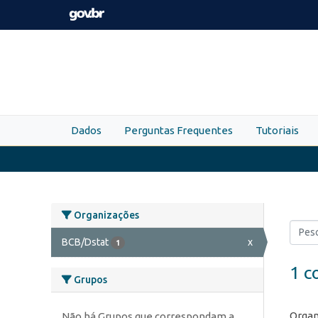
Skip to main content
Dados
Perguntas Frequentes
Tutoriais
Organizações
BCB/Dstat
x
1
1 c
Grupos
Organ
Não há Grupos que correspondam a