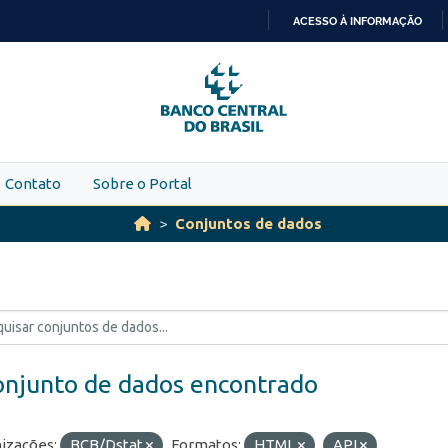
ACESSO À INFORMAÇÃO
IR
PARA
O
CONTEÚDO
Contato
Sobre o Portal
Conjuntos de dados
onjunto de dados encontrado
izações:
BCB/Dstat
Formatos:
HTML
API