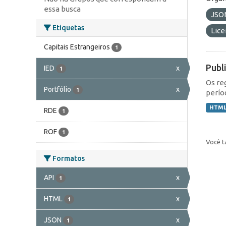
essa busca
JSO
Etiquetas
Lic
Capitais Estrangeiros
1
Publ
IED
x
1
Os re
Portfólio
x
1
perío
HTM
RDE
1
ROF
1
Você t
Formatos
API
x
1
HTML
x
1
JSON
x
1