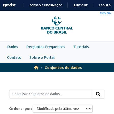
Skip to main content
ACESSO À INFORMAÇÃO
PARTICIPE
LEGISLAÇ
IR
ENGLISH
PARA
O
CONTEÚDO
Dados
Perguntas Frequentes
Tutoriais
Contato
Sobre o Portal
Conjuntos de dados
Ordenar por