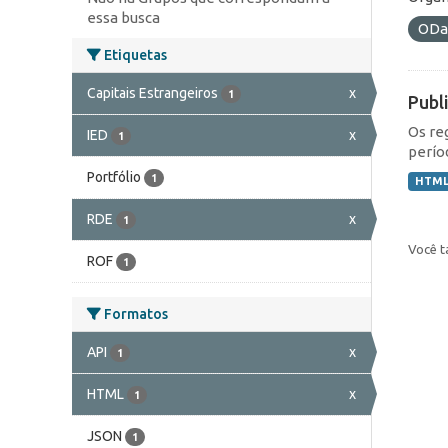
essa busca
ODa
Etiquetas
Capitais Estrangeiros
x
1
Publ
Os re
IED
x
1
perío
Portfólio
1
HTM
RDE
x
1
Você t
ROF
1
Formatos
API
x
1
HTML
x
1
JSON
1