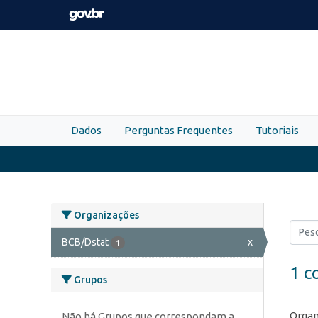
Skip to main content
Dados
Perguntas Frequentes
Tutoriais
Organizações
BCB/Dstat
x
1
1 c
Grupos
Organ
Não há Grupos que correspondam a