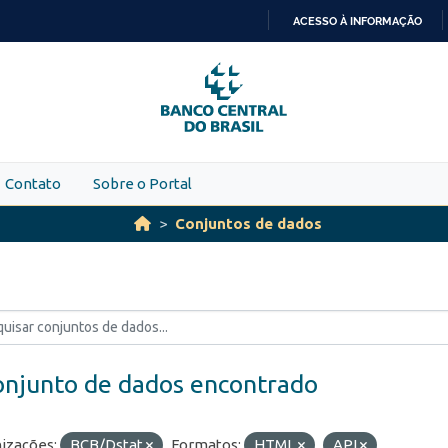
ACESSO À INFORMAÇÃO
IR
PARA
O
CONTEÚDO
Contato
Sobre o Portal
Conjuntos de dados
onjunto de dados encontrado
izações:
BCB/Dstat
Formatos:
HTML
API