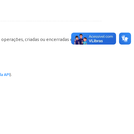
e operações, criadas ou encerradas em cada
a API
).