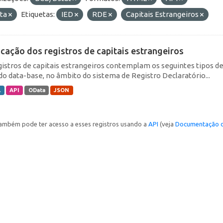
ta
Etiquetas:
IED
RDE
Capitais Estrangeiros
icação dos registros de capitais estrangeiros
gistros de capitais estrangeiros contemplam os seguintes tipos d
do data-base, no âmbito do sistema de Registro Declaratório...
L
API
OData
JSON
ambém pode ter acesso a esses registros usando a
API
(veja
Documentação d